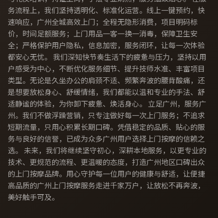
务流程上，我们坚持透明化、标准化运营。线上一键预约，快
速响应，广州全城高效上门；全程无隐形消费，项目明码标
价，时间足额服务；上门用品一客一换一消毒，保障卫生安
全；严格保护用户隐私，信息加密，服务闭环，让每一次体验
都安心无忧。 我们深知快节奏生活下的疲惫与压力，坚持以用
户感受为中心，不断优化服务细节、提升技师水准、丰富项目
类型。无论是久坐办公的肩颈不适、频繁奔波的腰背酸痛，还
是想要放松身心、舒缓情绪，我们都能以温和专业的手法、舒
适静谧的体验，为你卸下疲惫、焕活身心。 立足广州，服务广
州。我们不做浮躁营销，只专注做好每一次上门服务；不追求
短期流量，只用心积累长期口碑。凭借稳定的品质、贴心的服
务与良好的信誉，已成为众多广州用户选择上门按摩的信赖之
选。 未来，我们将继续坚守初心，深耕本地服务，以更专业的
技术、更规范的流程、更温暖的态度，打造广州地区口碑出众
的上门按摩品牌。用心守护每一位用户的健康与舒适，让便捷
高品质的广州上门按摩服务走进千家万户，让放松不再奔波，
美好触手可及。